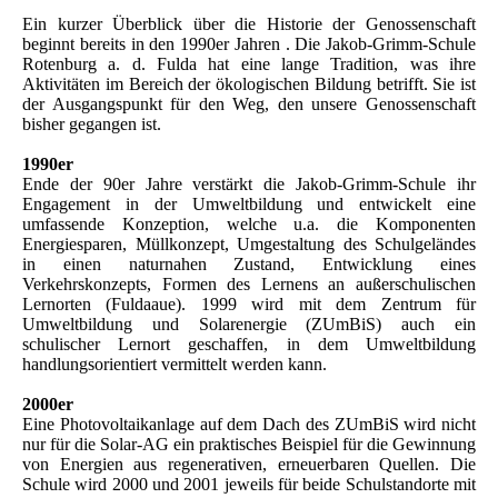
Ein kurzer Überblick über die Historie der Genossenschaft
beginnt bereits in den 1990er Jahren . Die Jakob-Grimm-Schule
Rotenburg a. d. Fulda hat eine lange Tradition, was ihre
Aktivitäten im Bereich der ökologischen Bildung betrifft. Sie ist
der Ausgangspunkt für den Weg, den unsere Genossenschaft
bisher gegangen ist.
1990er
Ende der 90er Jahre verstärkt die Jakob-Grimm-Schule ihr
Engagement in der Umweltbildung und entwickelt eine
umfassende Konzeption, welche u.a. die Komponenten
Energiesparen, Müllkonzept, Umgestaltung des Schulgeländes
in einen naturnahen Zustand, Entwicklung eines
Verkehrskonzepts, Formen des Lernens an außerschulischen
Lernorten (Fuldaaue). 1999 wird mit dem Zentrum für
Umweltbildung und Solarenergie (ZUmBiS) auch ein
schulischer Lernort geschaffen, in dem Umweltbildung
handlungsorientiert vermittelt werden kann.
2000er
Eine Photovoltaikanlage auf dem Dach des ZUmBiS wird nicht
nur für die Solar-AG ein praktisches Beispiel für die Gewinnung
von Energien aus regenerativen, erneuerbaren Quellen. Die
Schule wird 2000 und 2001 jeweils für beide Schulstandorte mit